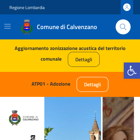
Vai ai contenuti
Vai al footer
Regione Lombardia
Comune di Calvenzano
Comune di Calvenzano
Contenuti in evidenza
Aggiornamento zonizzazione acustica del territorio
comunale
Dettagli
Apri la b
ATP01 - Adozione
Dettagli
Novità in evidenza