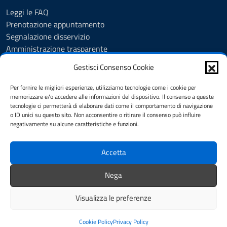
Leggi le FAQ
Prenotazione appuntamento
Segnalazione disservizio
Amministrazione trasparente
Albo Pretorio
Gestisci Consenso Cookie
Feedback
Informativa privacy
Per fornire le migliori esperienze, utilizziamo tecnologie come i cookie per
Cookie Policy
memorizzare e/o accedere alle informazioni del dispositivo. Il consenso a queste
tecnologie ci permetterà di elaborare dati come il comportamento di navigazione
Note legali
o ID unici su questo sito. Non acconsentire o ritirare il consenso può influire
Dichiarazione di accessibilità
negativamente su alcune caratteristiche e funzioni.
Obiettivi di accessibilità
Accetta
SEGUICI SU
Nega
Biblioteca Comunale
Visualizza le preferenze
Note legali
Mappa del sito
Credits
Cookie Policy
Privacy Policy