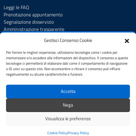
Leggi le FAQ
Prenotazione appuntamento
Segnalazione disservizio
Amministrazione trasparente
Albo Pretorio
Gestisci Consenso Cookie
Feedback
Informativa privacy
Per fornire le migliori esperienze, utilizziamo tecnologie come i cookie per
Cookie Policy
memorizzare e/o accedere alle informazioni del dispositivo. Il consenso a queste
tecnologie ci permetterà di elaborare dati come il comportamento di navigazione
Note legali
o ID unici su questo sito. Non acconsentire o ritirare il consenso può influire
Dichiarazione di accessibilità
negativamente su alcune caratteristiche e funzioni.
Obiettivi di accessibilità
Accetta
SEGUICI SU
Nega
Biblioteca Comunale
Visualizza le preferenze
Note legali
Mappa del sito
Credits
Cookie Policy
Privacy Policy