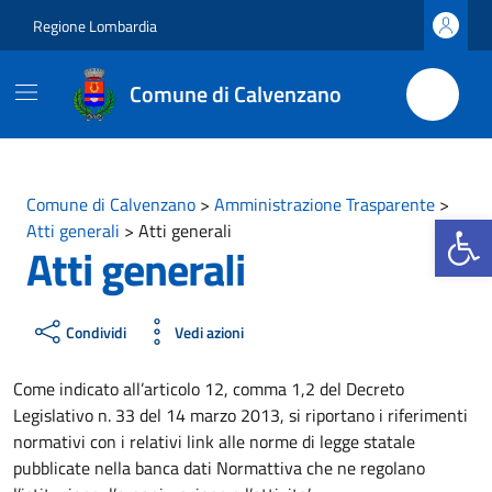
Vai ai contenuti
Vai al footer
Regione Lombardia
Comune di Calvenzano
Comune di Calvenzano
>
Amministrazione Trasparente
>
Apri la b
Atti generali
>
Atti generali
Atti generali
Condividi
Vedi azioni
Come indicato all’articolo 12, comma 1,2 del Decreto
Legislativo n. 33 del 14 marzo 2013, si riportano i riferimenti
normativi con i relativi link alle norme di legge statale
pubblicate nella banca dati Normattiva che ne regolano