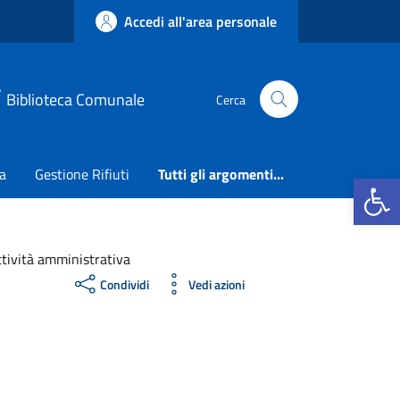
Accedi all'area personale
Biblioteca Comunale
Cerca
ca
Gestione Rifiuti
Tutti gli argomenti...
Apri la b
ttività amministrativa
Condividi
Vedi azioni