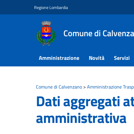
Vai ai contenuti
Vai al footer
Regione Lombardia
Comune di Calvenz
Amministrazione
Novità
Servizi
Comune di Calvenzano
>
Amministrazione Trasp
Dati aggregati at
amministrativa