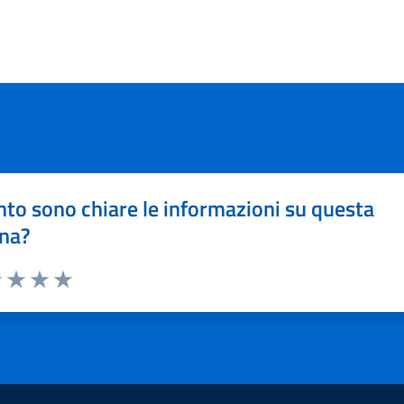
to sono chiare le informazioni su questa
na?
1 stelle su 5
uta 2 stelle su 5
Valuta 3 stelle su 5
Valuta 4 stelle su 5
Valuta 5 stelle su 5