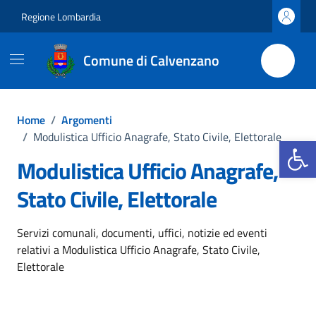
Vai ai contenuti
Vai al footer
Regione Lombardia
Comune di Calvenzano
Home
/
Argomenti
/
Modulistica Ufficio Anagrafe, Stato Civile, Elettorale
Apri la b
Modulistica Ufficio Anagrafe,
Stato Civile, Elettorale
Dettagli dell'argomento
Servizi comunali, documenti, uffici, notizie ed eventi
relativi a Modulistica Ufficio Anagrafe, Stato Civile,
Elettorale