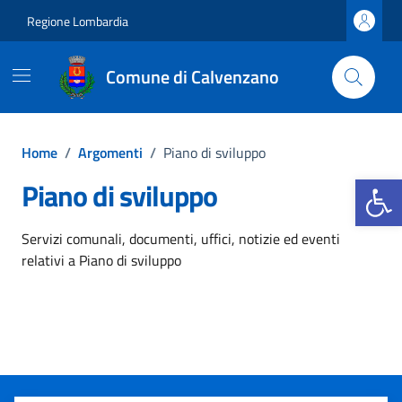
Vai ai contenuti
Vai al footer
Regione Lombardia
Comune di Calvenzano
Home
/
Argomenti
/
Piano di sviluppo
Apri la b
Piano di sviluppo
Dettagli dell'argomento
Servizi comunali, documenti, uffici, notizie ed eventi
relativi a Piano di sviluppo