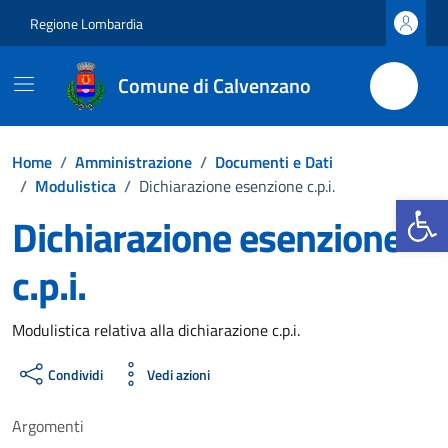
Vai ai contenuti
Vai al footer
Regione Lombardia
Comune di Calvenzano
Home
/
Amministrazione
/
Documenti e Dati
/
Modulistica
/
Dichiarazione esenzione c.p.i.
Apri la b
Dichiarazione esenzione
c.p.i.
Dettagli del documento
Modulistica relativa alla dichiarazione c.p.i.
Condividi
Vedi azioni
Argomenti