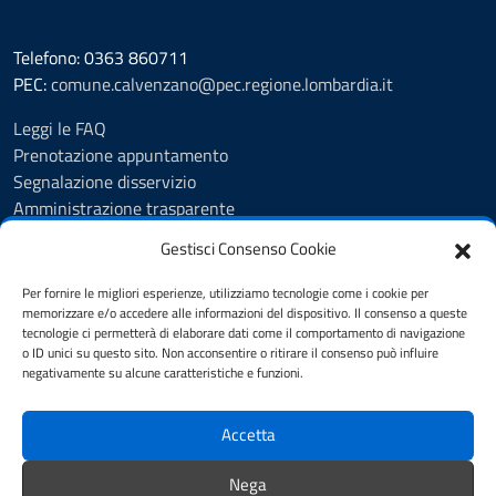
Telefono: 0363 860711
PEC:
comune.calvenzano@pec.regione.lombardia.it
Leggi le FAQ
Prenotazione appuntamento
Segnalazione disservizio
Amministrazione trasparente
Albo Pretorio
Gestisci Consenso Cookie
Feedback
Informativa privacy
Per fornire le migliori esperienze, utilizziamo tecnologie come i cookie per
Cookie Policy
memorizzare e/o accedere alle informazioni del dispositivo. Il consenso a queste
tecnologie ci permetterà di elaborare dati come il comportamento di navigazione
Note legali
o ID unici su questo sito. Non acconsentire o ritirare il consenso può influire
Dichiarazione di accessibilità
negativamente su alcune caratteristiche e funzioni.
Obiettivi di accessibilità
Accetta
SEGUICI SU
Nega