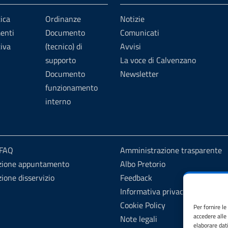
ica
Ordinanze
Notizie
enti
Documento
Comunicati
iva
(tecnico) di
Avvisi
supporto
La voce di Calvenzano
Documento
Newsletter
funzionamento
interno
 FAQ
Amministrazione trasparente
zione appuntamento
Albo Pretorio
ione disservizio
Feedback
Informativa privacy
Cookie Policy
Per fornire l
accedere alle
Note legali
elaborare dat