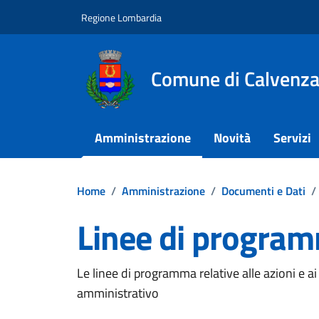
Vai ai contenuti
Vai al footer
Regione Lombardia
Comune di Calvenz
Amministrazione
Novità
Servizi
Home
/
Amministrazione
/
Documenti e Dati
/
Linee di progra
Dettagli del documento
Le linee di programma relative alle azioni e ai
amministrativo