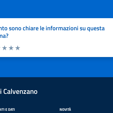
to sono chiare le informazioni su questa
na?
1 stelle su 5
uta 2 stelle su 5
Valuta 3 stelle su 5
Valuta 4 stelle su 5
Valuta 5 stelle su 5
i Calvenzano
TI E DATI
NOVITÀ