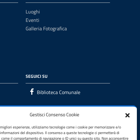
Luoghi
Eventi
Galleria Fotografica
SEGUICI SU
Biblioteca Comunale
Gestisci Consenso Cookie
e migliori esperienze, utilizziamo tecnologie come i cookie per memorizzare e/o
 informazioni del dispositivo. Il consenso a queste tecnologie ci permetterà di
i come il comportamento di navigazione o ID unici su questo sito. Non acconsentire