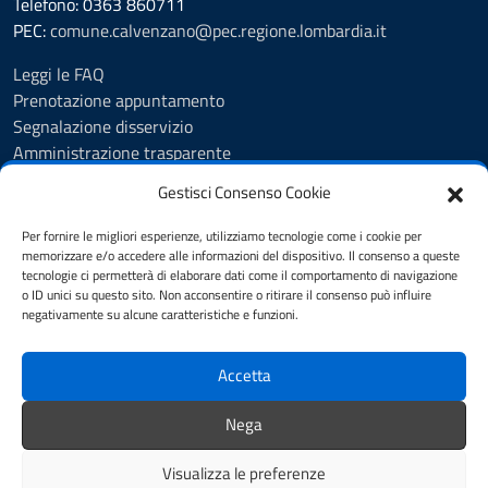
Telefono: 0363 860711
PEC:
comune.calvenzano@pec.regione.lombardia.it
Leggi le FAQ
Prenotazione appuntamento
Segnalazione disservizio
Amministrazione trasparente
Albo Pretorio
Gestisci Consenso Cookie
Feedback
Informativa privacy
Per fornire le migliori esperienze, utilizziamo tecnologie come i cookie per
Cookie Policy
memorizzare e/o accedere alle informazioni del dispositivo. Il consenso a queste
tecnologie ci permetterà di elaborare dati come il comportamento di navigazione
Note legali
o ID unici su questo sito. Non acconsentire o ritirare il consenso può influire
Dichiarazione di accessibilità
negativamente su alcune caratteristiche e funzioni.
Obiettivi di accessibilità
Accetta
SEGUICI SU
Nega
Biblioteca Comunale
Visualizza le preferenze