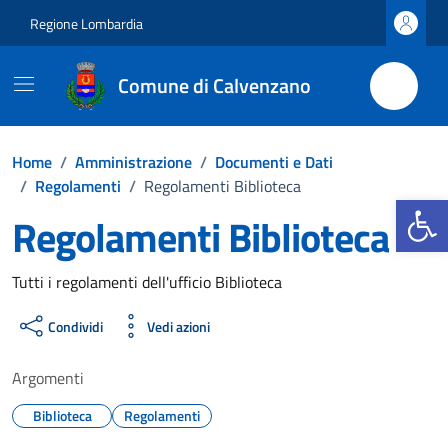
Vai ai contenuti
Vai al footer
Regione Lombardia
Comune di Calvenzano
Home
/
Amministrazione
/
Documenti e Dati
/
Regolamenti
/
Regolamenti Biblioteca
Apri la b
Regolamenti Biblioteca
Dettagli del documento
Tutti i regolamenti dell'ufficio Biblioteca
Condividi
Vedi azioni
Argomenti
Biblioteca
Regolamenti