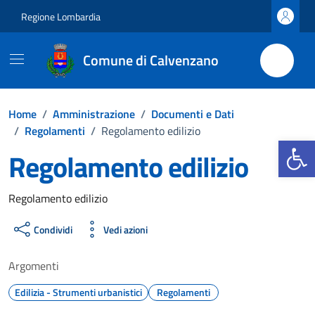
Vai ai contenuti
Vai al footer
Regione Lombardia
Comune di Calvenzano
Home
/
Amministrazione
/
Documenti e Dati
/
Regolamenti
/
Regolamento edilizio
Apri la b
Regolamento edilizio
Dettagli del documento
Regolamento edilizio
Condividi
Vedi azioni
Argomenti
Edilizia - Strumenti urbanistici
Regolamenti