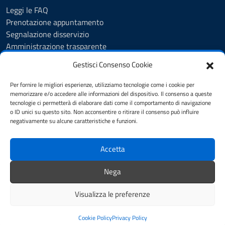
Leggi le FAQ
Prenotazione appuntamento
Segnalazione disservizio
Amministrazione trasparente
Albo Pretorio
Gestisci Consenso Cookie
Feedback
Informativa privacy
Per fornire le migliori esperienze, utilizziamo tecnologie come i cookie per
Cookie Policy
memorizzare e/o accedere alle informazioni del dispositivo. Il consenso a queste
tecnologie ci permetterà di elaborare dati come il comportamento di navigazione
Note legali
o ID unici su questo sito. Non acconsentire o ritirare il consenso può influire
Dichiarazione di accessibilità
negativamente su alcune caratteristiche e funzioni.
Obiettivi di accessibilità
Accetta
SEGUICI SU
Nega
Biblioteca Comunale
Visualizza le preferenze
Note legali
Mappa del sito
Credits
Cookie Policy
Privacy Policy