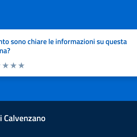
to sono chiare le informazioni su questa
na?
1 stelle su 5
uta 2 stelle su 5
Valuta 3 stelle su 5
Valuta 4 stelle su 5
Valuta 5 stelle su 5
i Calvenzano