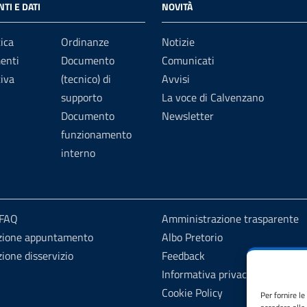
TI E DATI
NOVITÀ
ica
Ordinanze
Notizie
enti
Documento
Comunicati
iva
(tecnico) di
Avvisi
supporto
La voce di Calvenzano
Documento
Newsletter
funzionamento
interno
 FAQ
Amministrazione trasparente
zione appuntamento
Albo Pretorio
ione disservizio
Feedback
Informativa privacy
Cookie Policy
Per fornire l