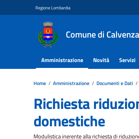
Vai ai contenuti
Vai al footer
Regione Lombardia
Comune di Calvenz
Amministrazione
Novità
Servizi
Home
/
Amministrazione
/
Documenti e Dati
/
Richiesta riduzio
domestiche
Dettagli del documento
Modulistica inerente alla richiesta di riduzio