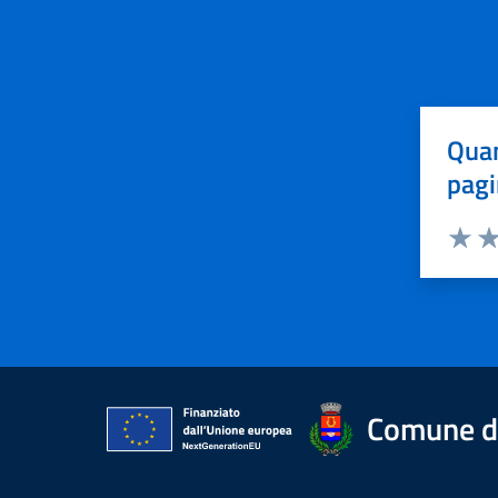
Quan
pagi
Valuta 
Val
Comune d