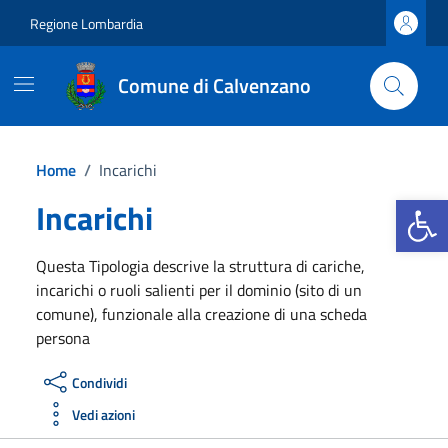
Vai ai contenuti
Vai al footer
Regione Lombardia
Comune di Calvenzano
Home
/
Incarichi
Apri la b
Incarichi
Questa Tipologia descrive la struttura di cariche,
incarichi o ruoli salienti per il dominio (sito di un
comune), funzionale alla creazione di una scheda
persona
Condividi
Vedi azioni