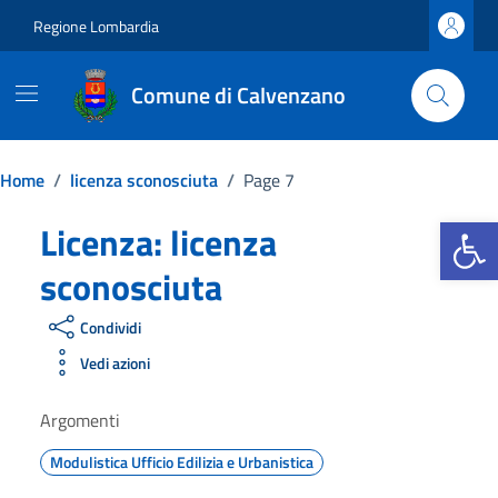
Vai ai contenuti
Vai al footer
Regione Lombardia
Comune di Calvenzano
Home
/
licenza sconosciuta
/
Page 7
Apri la b
Licenza:
licenza
sconosciuta
Condividi
Vedi azioni
Argomenti
Modulistica Ufficio Edilizia e Urbanistica