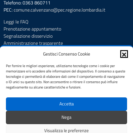
Telefono: 0363 860711
PEC:
comune.calvenzano@pec.regione.lombardia.it
Leggi le FAQ
Prenotazione appuntamento
Segnalazione disservizio
Amministrazione trasparente
Albo Pretorio
Gestisci Consenso Cookie
Feedback
Informativa privacy
Per fornire le migliori esperienze, utilizziamo tecnologie come i cookie per
Cookie Policy
memorizzare e/o accedere alle informazioni del dispositivo. Il consenso a queste
tecnologie ci permetterà di elaborare dati come il comportamento di navigazione
Note legali
o ID unici su questo sito. Non acconsentire o ritirare il consenso può influire
Dichiarazione di accessibilità
negativamente su alcune caratteristiche e funzioni.
Obiettivi di accessibilità
Accetta
SEGUICI SU
Nega
Biblioteca Comunale
Visualizza le preferenze