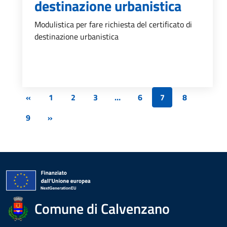
destinazione urbanistica
Modulistica per fare richiesta del certificato di
destinazione urbanistica
«
1
2
3
…
6
7
8
9
»
Comune di Calvenzano