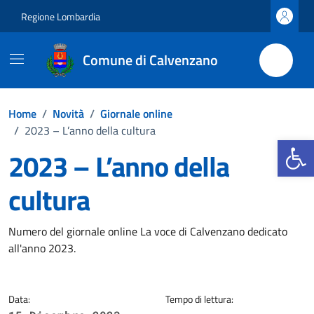
Vai ai contenuti
Vai al footer
Regione Lombardia
Comune di Calvenzano
Home
/
Novità
/
Giornale online
/
2023 – L’anno della cultura
Apri la b
2023 – L’anno della
cultura
Dettagli della notizia
Numero del giornale online La voce di Calvenzano dedicato
all'anno 2023.
Data:
Tempo di lettura: