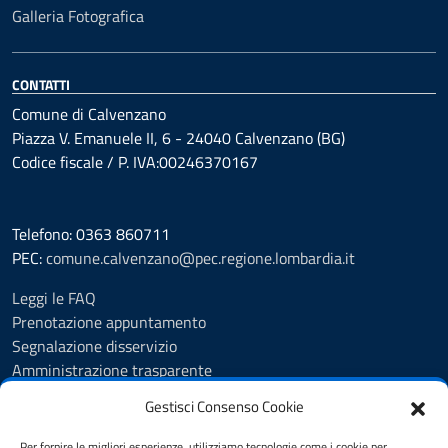
Galleria Fotografica
CONTATTI
Comune di Calvenzano
Piazza V. Emanuele II, 6 - 24040 Calvenzano (BG)
Codice fiscale / P. IVA:00246370167
Telefono: 0363 860711
PEC:
comune.calvenzano@pec.regione.lombardia.it
Leggi le FAQ
Prenotazione appuntamento
Segnalazione disservizio
Amministrazione trasparente
Albo Pretorio
Gestisci Consenso Cookie
Feedback
Informativa privacy
Per fornire le migliori esperienze, utilizziamo tecnologie come i cookie per