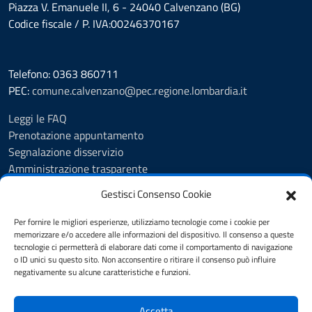
Piazza V. Emanuele II, 6 - 24040 Calvenzano (BG)
Codice fiscale / P. IVA:00246370167
Telefono: 0363 860711
PEC:
comune.calvenzano@pec.regione.lombardia.it
Leggi le FAQ
Prenotazione appuntamento
Segnalazione disservizio
Amministrazione trasparente
Albo Pretorio
Gestisci Consenso Cookie
Feedback
Informativa privacy
Per fornire le migliori esperienze, utilizziamo tecnologie come i cookie per
Cookie Policy
memorizzare e/o accedere alle informazioni del dispositivo. Il consenso a queste
tecnologie ci permetterà di elaborare dati come il comportamento di navigazione
Note legali
o ID unici su questo sito. Non acconsentire o ritirare il consenso può influire
Dichiarazione di accessibilità
negativamente su alcune caratteristiche e funzioni.
Obiettivi di accessibilità
Accetta