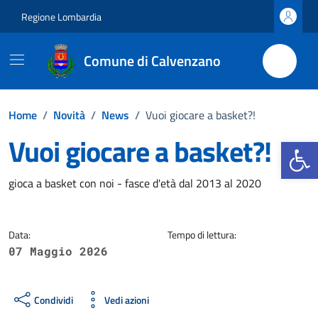
Vai ai contenuti
Vai al footer
Regione Lombardia
Comune di Calvenzano
Home
/
Novità
/
News
/
Vuoi giocare a basket?!
Vuoi giocare a basket?!
Apri la b
Dettagli della notizia
gioca a basket con noi - fasce d'età dal 2013 al 2020
Data:
Tempo di lettura:
07 Maggio 2026
Condividi
Vedi azioni