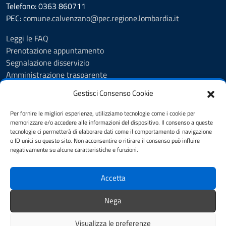
Telefono: 0363 860711
PEC:
comune.calvenzano@pec.regione.lombardia.it
Leggi le FAQ
Prenotazione appuntamento
Segnalazione disservizio
Amministrazione trasparente
Albo Pretorio
Gestisci Consenso Cookie
Feedback
Informativa privacy
Per fornire le migliori esperienze, utilizziamo tecnologie come i cookie per
Cookie Policy
memorizzare e/o accedere alle informazioni del dispositivo. Il consenso a queste
tecnologie ci permetterà di elaborare dati come il comportamento di navigazione
Note legali
o ID unici su questo sito. Non acconsentire o ritirare il consenso può influire
Dichiarazione di accessibilità
negativamente su alcune caratteristiche e funzioni.
Obiettivi di accessibilità
Accetta
SEGUICI SU
Nega
Biblioteca Comunale
Visualizza le preferenze