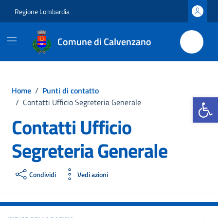
Vai ai contenuti
Vai al footer
Regione Lombardia
Comune di Calvenzano
Home
/
Punti di contatto
Apri la b
/
Contatti Ufficio Segreteria Generale
Contatti Ufficio
Segreteria Generale
Condividi
Vedi azioni