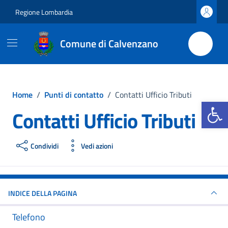
Vai ai contenuti
Vai al footer
Regione Lombardia
Comune di Calvenzano
Home
/
Punti di contatto
/
Contatti Ufficio Tributi
Apri la b
Contatti Ufficio Tributi
Condividi
Vedi azioni
INDICE DELLA PAGINA
Telefono