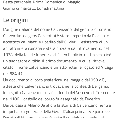
Festa patronale: Prima Domenica di Maggio
Giorno di mercato: Lunedì mattina
Le origini
L'origine italiana del nome Calvenzano (dal gentilizio romano
Calventius da gens Calventia) è stato proposto da Flechia, e
accettato dal Mazzi e ribadito dall'Olivieri. L'esistenza di un
abitato in età romana è stata provata dal ritrovamento, nel
1878, della lapide funeraria di Gneo Publicio, un tibicen, cioè
un suonatore di tibia. Il primo documento in cui si ritrova
citato il nome Calvenzano è un atto notarile rogato ad Arzago
nel 984 d.C.
Un documento di poco posteriore, nel maggio del 990 d.C.,
attesta che Calvenzano si trovava nella contea di Bergamo.
In seguito Calvenzano passò al feudo del Vescovo di Cremona e
nel 1186 il castello del borgo fu assegnato da Federico
Barbarossa a Milano.Da allora la storia di Calvenzano rientra
in quella più generale della Gera d'Adda: prima fece parte del
Ducato di Milano, poi passò sotto il dominio spagnolo nel