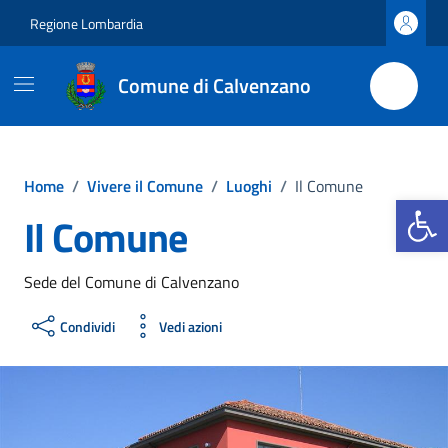
Vai ai contenuti
Vai al footer
Regione Lombardia
Comune di Calvenzano
Home
/
Vivere il Comune
/
Luoghi
/
Il Comune
Apri la b
Il Comune
Sede del Comune di Calvenzano
Condividi
Vedi azioni