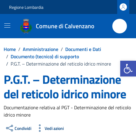
Vai ai contenuti
Vai al footer
Regione Lombardia
Comune di Calvenzano
Home
/
Amministrazione
/
Documenti e Dati
/
Documento (tecnico) di supporto
Apri la b
/
P.G.T. – Determinazione del reticolo idrico minore
P.G.T. – Determinazione
del reticolo idrico minore
Dettagli del documento
Documentazione relativa al PGT - Determinazione del reticolo
idrico minore
Condividi
Vedi azioni