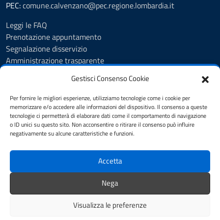
PEC:
comune.calvenzano@pec.regione.lombardia.it
Leggi le FAQ
Prenotazione appuntamento
Segnalazione disservizio
Amministrazione trasparente
Albo Pretorio
Gestisci Consenso Cookie
Feedback
Informativa privacy
Per fornire le migliori esperienze, utilizziamo tecnologie come i cookie per
Cookie Policy
memorizzare e/o accedere alle informazioni del dispositivo. Il consenso a queste
tecnologie ci permetterà di elaborare dati come il comportamento di navigazione
Note legali
o ID unici su questo sito. Non acconsentire o ritirare il consenso può influire
Dichiarazione di accessibilità
negativamente su alcune caratteristiche e funzioni.
Obiettivi di accessibilità
Accetta
SEGUICI SU
Nega
Biblioteca Comunale
Visualizza le preferenze