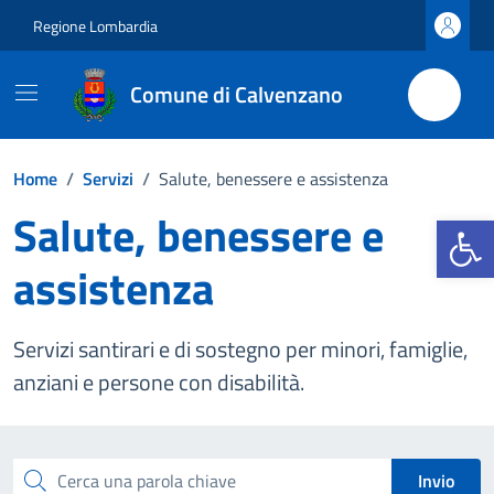
Vai ai contenuti
Vai al footer
Regione Lombardia
Comune di Calvenzano
Home
/
Servizi
/
Salute, benessere e assistenza
Salute, benessere e
Apri la b
assistenza
Servizi santirari e di sostegno per minori, famiglie,
anziani e persone con disabilità.
Esplora tutti i servizi
Cerca una parola chiave
Invio