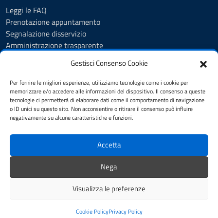
Leggi le FAQ
Prenotazione appuntamento
Segnalazione disservizio
Amministrazione trasparente
Albo Pretorio
Gestisci Consenso Cookie
Feedback
Informativa privacy
Per fornire le migliori esperienze, utilizziamo tecnologie come i cookie per
Cookie Policy
memorizzare e/o accedere alle informazioni del dispositivo. Il consenso a queste
tecnologie ci permetterà di elaborare dati come il comportamento di navigazione
Note legali
o ID unici su questo sito. Non acconsentire o ritirare il consenso può influire
Dichiarazione di accessibilità
negativamente su alcune caratteristiche e funzioni.
Obiettivi di accessibilità
Accetta
SEGUICI SU
Nega
Biblioteca Comunale
Visualizza le preferenze
Note legali
Mappa del sito
Credits
Cookie Policy
Privacy Policy