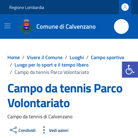
Vai ai contenuti
Vai al footer
Regione Lombardia
Comune di Calvenzano
Home
/
Vivere il Comune
/
Luoghi
/
Campo sportivo
Apri la b
/
Luogo per lo sport e il tempo libero
/
Campo da tennis Parco Volontariato
Campo da tennis Parco
Volontariato
Campo da tennis di Calvenzano
Condividi
Vedi azioni