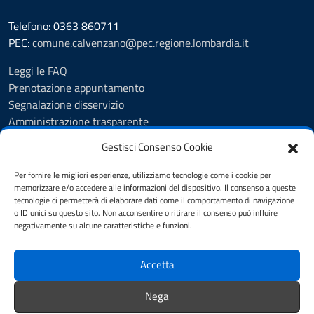
Telefono: 0363 860711
PEC:
comune.calvenzano@pec.regione.lombardia.it
Leggi le FAQ
Prenotazione appuntamento
Segnalazione disservizio
Amministrazione trasparente
Albo Pretorio
Gestisci Consenso Cookie
Feedback
Informativa privacy
Per fornire le migliori esperienze, utilizziamo tecnologie come i cookie per
Cookie Policy
memorizzare e/o accedere alle informazioni del dispositivo. Il consenso a queste
tecnologie ci permetterà di elaborare dati come il comportamento di navigazione
Note legali
o ID unici su questo sito. Non acconsentire o ritirare il consenso può influire
Dichiarazione di accessibilità
negativamente su alcune caratteristiche e funzioni.
Obiettivi di accessibilità
Accetta
SEGUICI SU
Nega
Biblioteca Comunale