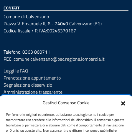
CONTATTI
Comune di Calvenzano
Piazza V. Emanuele II, 6 - 24040 Calvenzano (BG)
Codice fiscale / P. IVA:00246370167
Telefono: 0363 860711
PEC:
comune.calvenzano@pec.regione.lombardia.it
Leggi le FAQ
Prenotazione appuntamento
Segnalazione disservizio
Amministrazione trasparente
Albo Pretorio
Gestisci Consenso Cookie
Feedback
Informativa privacy
Per fornire le migliori esperienze, utilizziamo tecnologie come i cookie per
Cookie Policy
memorizzare e/o accedere alle informazioni del dispositivo. Il consenso a queste
tecnologie ci permetterà di elaborare dati come il comportamento di navigazione
Note legali
o ID unici su questo sito. Non acconsentire o ritirare il consenso può influire