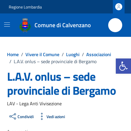
Vai ai contenuti
Vai al footer
Regione Lombardia
Comune di Calvenzano
Home
/
Vivere il Comune
/
Luoghi
/
Associazioni
Apri la b
/
L.A.V. onlus – sede provinciale di Bergamo
L.A.V. onlus – sede
provinciale di Bergamo
LAV - Lega Anti Vivisezione
Condividi
Vedi azioni