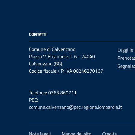
CONTATTI
Comune di Calvenzano
Leggi le
Piazza V. Emanuele II, 6 - 24040
Prenota
Calvenzano (BG)
Segnalaz
Codice fiscale / P. IVA:00246370167
Telefono: 0363 860711
PEC:
comune.calvenzano@pec.regione.lombardia.it
Note legali
Mappa del sito
Credits