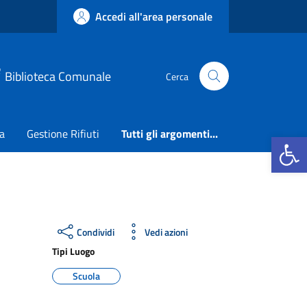
Accedi all'area personale
Biblioteca Comunale
Cerca
ca
Gestione Rifiuti
Tutti gli argomenti...
Apri la b
Condividi
Vedi azioni
Tipi Luogo
Scuola