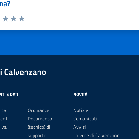
na?
1 stelle su 5
uta 2 stelle su 5
Valuta 3 stelle su 5
Valuta 4 stelle su 5
Valuta 5 stelle su 5
i Calvenzano
TI E DATI
NOVITÀ
ica
Ordinanze
Notizie
enti
Documento
Comunicati
iva
(tecnico) di
Avvisi
supporto
La voce di Calvenzano