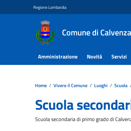
Vai ai contenuti
Vai al footer
Regione Lombardia
Comune di Calvenz
Amministrazione
Novità
Servizi
Home
/
Vivere il Comune
/
Luoghi
/
Scuola
Scuola secondar
Scuola secondaria di primo grado di Calve